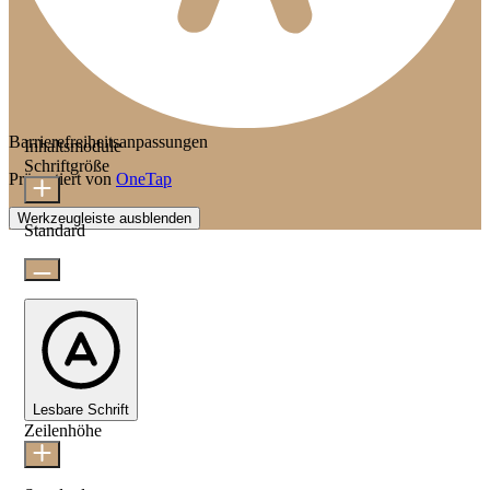
Barrierefreiheitsanpassungen
Inhaltsmodule
Schriftgröße
Präsentiert von
OneTap
Werkzeugleiste ausblenden
Standard
Lesbare Schrift
Zeilenhöhe