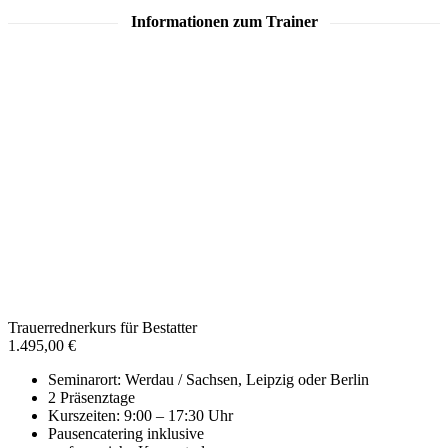
Informationen zum Trainer
Carsten Riedel
Tätigkeit:
Journalist, Redner, Sprecher, Trainer
Position:
Trainer, Inhaber
Ausbildung:
nach DVWO Richtlinien zertifizierter Trainer
Kontakt zu Carsten Riedel
Trauerrednerkurs für Bestatter
1.495,00 €
Seminarort: Werdau / Sachsen, Leipzig oder Berlin
2 Präsenztage
Kurszeiten: 9:00 – 17:30 Uhr
Pausencatering inklusive