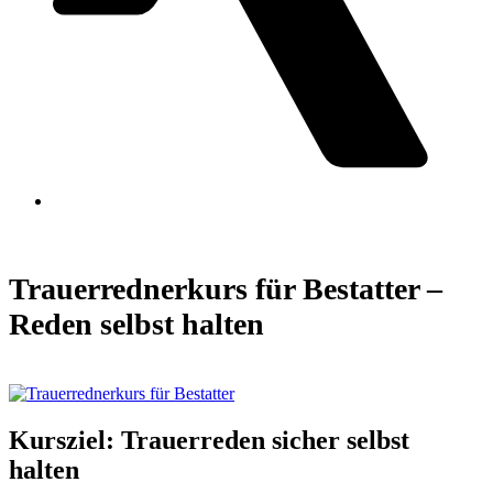
Open
Close
mobile
mobile
menu
menu
Trauerrednerkurs für Bestatter –
Reden selbst halten
Kursziel: Trauerreden sicher selbst
halten