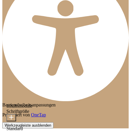
Barrierefreiheitsanpassungen
Inhaltsmodule
Schriftgröße
Präsentiert von
OneTap
Werkzeugleiste ausblenden
Standard