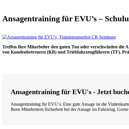
Open
Close
mobile
mobile
menu
menu
Ansagentraining für EVU’s – Schul
Treffen Ihre Mitarbeiter den guten Ton oder verschwinden die 
von Kundenbetreuern (KB) und Triebfahrzeugführern (TF). Präse
Ansagentraining für EVU's - Jetzt buch
Ansagentraining für EVU’s: Eine gute Ansage ist die Visitenkar
Ihren Mitarbeitern Sicherheit bei der Ansage im Fahrzeug. Gerne