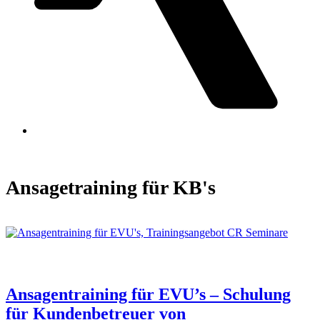
Open
Close
mobile
mobile
menu
menu
Ansagetraining für KB's
Ansagentraining für EVU’s – Schulung
für Kundenbetreuer von