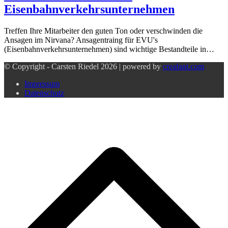
Eisenbahnverkehrsunternehmen
Treffen Ihre Mitarbeiter den guten Ton oder verschwinden die
Ansagen im Nirvana? Ansagentraing für EVU's
(Eisenbahnverkehrsunternehmen) sind wichtige Bestandteile in…
© Copyright - Carsten Riedel 2026 | powered by
creafant.com
Impressum
Datenschutz
d
A
s