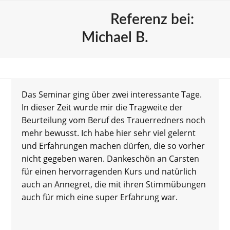
Trauerrednerausbildung
Firmen & Teams
Skip
Open
Close
Referenz bei:
to
mobile
mobile
Trainerteam
Blog
Kontakt
content
Michael B.
menu
menu
Das Seminar ging über zwei interessante Tage.
In dieser Zeit wurde mir die Tragweite der
Beurteilung vom Beruf des Trauerredners noch
mehr bewusst. Ich habe hier sehr viel gelernt
und Erfahrungen machen dürfen, die so vorher
nicht gegeben waren. Dankeschön an Carsten
für einen hervorragenden Kurs und natürlich
auch an Annegret, die mit ihren Stimmübungen
auch für mich eine super Erfahrung war.